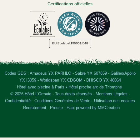
Certifications officielles
EU Ecolabel
FR/051/648
Codes GDS : Amadeus YX PARHLO - Sabre YX 607859 - Galileo/Apollo
YX I3059 - Worldspan YX CDGOM - DHISCO YX 46064
Hôtel avec piscine à Paris
•
Hôtel proche arc de Triomphe
© 2026 Hôtel L'Ormaie - Tous droits réservés -
Mentions Légales
-
Confidentialité
-
Conditions Générales de Vente
-
Utilisation des cookies
-
Recrutement
-
Presse
-
Hapi
powered by
MMCréation