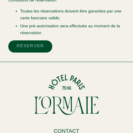
Conditions de réservation
Toutes les réservations doivent être garanties par une
carte bancaire valide.
Une pré-autorisation sera effectuée au moment de la
réservation.
RÉSERVER
ACCUEIL
CHAMBRES
SERVICES
SPA
OFFRES & PACKAGES
QUARTIER & TRANSPORTS
ENGAGEMENTS
GALERIE PHOTOS
CONTACT
CONTACT