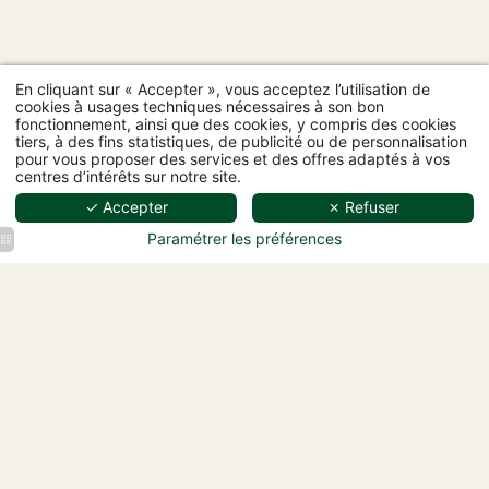
En cliquant sur « Accepter », vous acceptez l’utilisation de
cookies à usages techniques nécessaires à son bon
fonctionnement, ainsi que des cookies, y compris des cookies
tiers, à des fins statistiques, de publicité ou de personnalisation
pour vous proposer des services et des offres adaptés à vos
centres d’intérêts sur notre site.
✓ Accepter
✗ Refuser
Hôtel L'Ormaie - 97 rue Lauriston, 75116 Paris
+33 1 87 44 64 33
-
bonjour@hotelormaie.paris
Paramétrer les préférences
Hôtel
L'Ormaie
Chambre
Supérieure