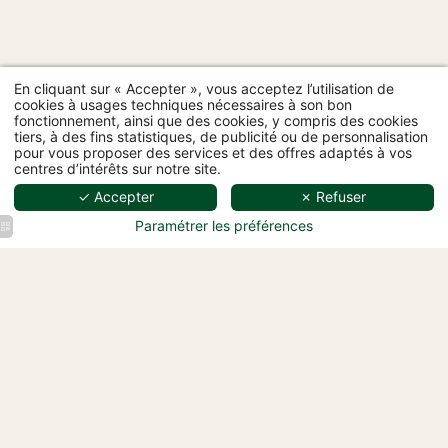
En cliquant sur « Accepter », vous acceptez l’utilisation de
cookies à usages techniques nécessaires à son bon
fonctionnement, ainsi que des cookies, y compris des cookies
tiers, à des fins statistiques, de publicité ou de personnalisation
pour vous proposer des services et des offres adaptés à vos
centres d’intérêts sur notre site.
✓ Accepter
✗ Refuser
Hôtel L'Ormaie - 97 rue Lauriston, 75116 Paris
+33 1 87 44 64 33
-
bonjour@hotelormaie.paris
Paramétrer les préférences
Hôtel
Hôtel
Hôtel
Hôtel
Hôtel
L'Ormaie
L'Ormaie
L'Ormaie
L'Ormaie
L'Ormaie
Chambre
Chambre
Chambre
Chambre
Chambre
Deluxe
Classique
Classique
Classique
Classique
Bouteille
bureau
bureau
eau
penderie