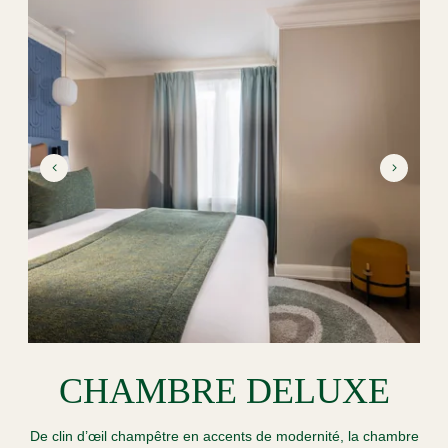
ACCUEIL
CHAMBRES
SERVICES
SPA
OFFRES & PACKAGES
QUARTIER & TRANSPORTS
ENGAGEMENTS
CHAMBRE DELUXE
GALERIE PHOTOS
CONTACT
De clin d’œil champêtre en accents de modernité, la chambre