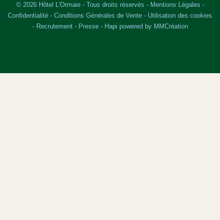
© 2026 Hôtel L'Ormaie - Tous droits réservés -
Mentions Légales
-
Confidentialité
-
Conditions Générales de Vente
-
Utilisation des cookies
-
Recrutement
-
Presse
-
Hapi
powered by
MMCréation