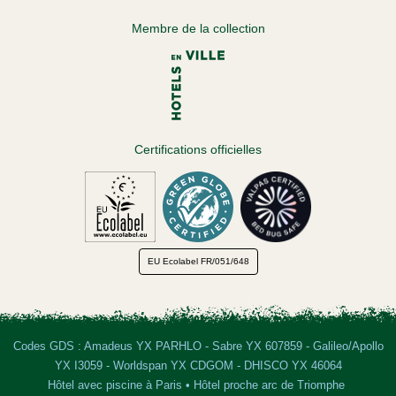
Membre de la collection
Certifications officielles
EU Ecolabel
FR/051/648
Codes GDS : Amadeus YX PARHLO - Sabre YX 607859 - Galileo/Apollo
YX I3059 - Worldspan YX CDGOM - DHISCO YX 46064
Hôtel avec piscine à Paris
•
Hôtel proche arc de Triomphe